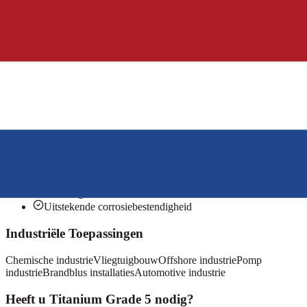
Rek na breuk minimum (%)
10
Hardheid (HV)
349
Soortelijke massa (kg/dm³)
4,4
Gerelateerde Vergelijkingen
Titanium Grade 2 vs Grade 5 (Ti-6Al-4V)
Belangrijkste Kenmerken
Hoogste sterkte-gewicht verhouding
Groot deel van maximale spanning belastbaar vóór
plastische vervorming
Niet magnetisch
Uitstekende corrosiebestendigheid
Industriële Toepassingen
Chemische industrie
Vliegtuigbouw
Offshore industrie
Pomp
industrie
Brandblus installaties
Automotive industrie
Heeft u Titanium Grade 5 nodig?