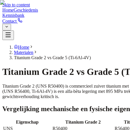
Skip to content
Home
Geschiedenis
Kennisbank
Contact
Home
Materialen
Titanium Grade 2 vs Grade 5 (Ti-6Al-4V)
Titanium Grade 2 vs Grade 5 (T
Titanium Grade 2 (UNS R50400) is commercieel zuiver titanium met 34
(UNS R56400, Ti-6Al-4V) is een alfa-bèta legering met 895 MPa treks
gewichtsverhouding kritisch is.
Vergelijking mechanische en fysische eige
Eigenschap
Titanium Grade 2
Ti
UNS
R50400
R56400