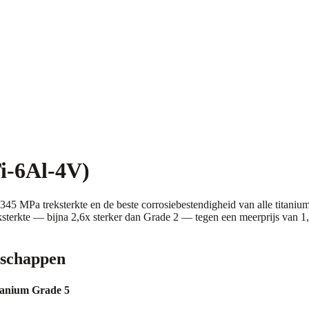
i-6Al-4V)
5 MPa treksterkte en de beste corrosiebestendigheid van alle titaniums
terkte — bijna 2,6x sterker dan Grade 2 — tegen een meerprijs van 1,
nschappen
tanium Grade 5