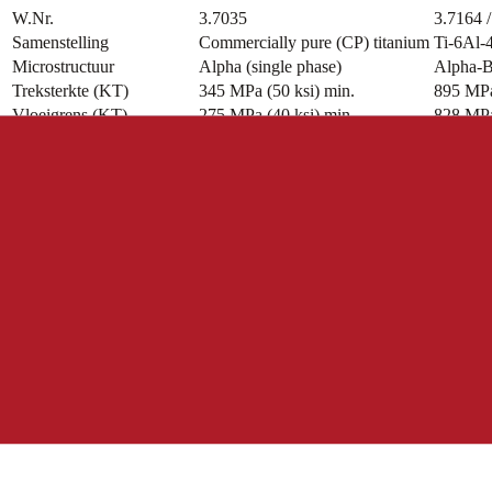
W.Nr.
3.7035
3.7164 
Samenstelling
Commercially pure (CP) titanium
Ti-6Al-
Microstructuur
Alpha (single phase)
Alpha-B
Treksterkte (KT)
345 MPa (50 ksi) min.
895 MPa
Vloeigrens (KT)
275 MPa (40 ksi) min.
828 MPa
Rek
20% min.
10% mi
Max. gebruikstemperatuur
400°C (752°F)
400°C (
Dichtheid
4.51 g/cm³
4.43 g/
Gewicht vs. staal
~57% of steel
~56% of
Lasbaarheid
Excellent
Good — 
Corrosiebestendigheid
Superior — best of the two
Very goo
Relatieve kosten
1.0x (baseline)
1.5–2.0
Wanneer te kiezen voor welke grade
Kies Titanium Grade 2 wanneer...
Corrosiebestendigheid de primaire eis is en matige sterkte (345 MPa) 
biedt uitstekende lasbaarheid en vervormbaarheid tegen lagere kosten.
Kies Titanium Grade 5 wanneer...