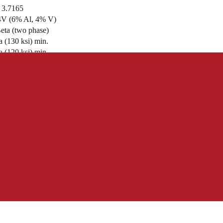
/ 3.7165
4V (6% Al, 4% V)
eta (two phase)
 (130 ksi) min.
 (120 ksi) min.
n.
752°F)
cm³
 steel
more care needed
d — slightly inferior
x
volstaat. Ideaal voor chemische verwerkingsleidingen, warmtewisselaars,