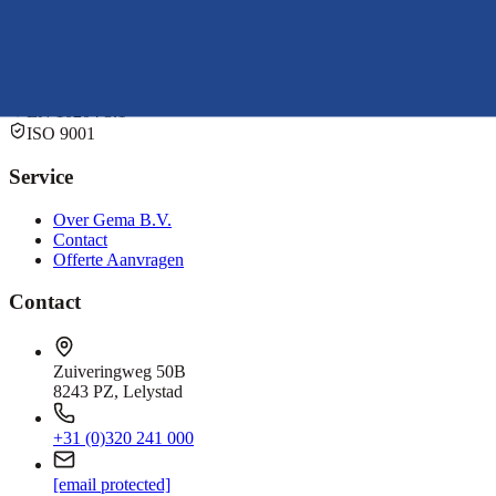
Offerte aanvragen
+31 (0)320 241 000
Uw specialist in specials sinds 1976. Wij leveren al 50 jaar precisie d
EN 10204 3.1
ISO 9001
Service
Over Gema B.V.
Contact
Offerte Aanvragen
Contact
Zuiveringweg 50B
8243 PZ, Lelystad
+31 (0)320 241 000
[email protected]