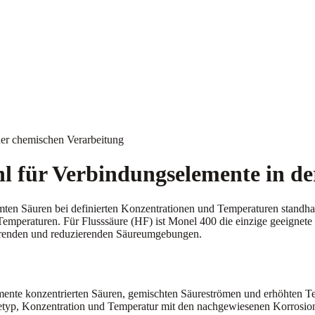
der chemischen Verarbeitung
l für Verbindungselemente in d
en Säuren bei definierten Konzentrationen und Temperaturen standhal
mperaturen. Für Flusssäure (HF) ist Monel 400 die einzige geeignete 
dierenden und reduzierenden Säureumgebungen.
te konzentrierten Säuren, gemischten Säureströmen und erhöhten Temp
etyp, Konzentration und Temperatur mit den nachgewiesenen Korrosion