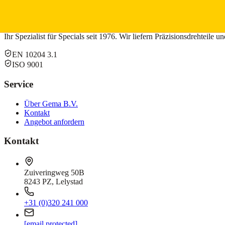
Unser Team verfügt über jahrzehntelange Erfahrung in der Lieferung
Angebot anfordern
+31 (0)320 241 000
Ihr Spezialist für Specials seit 1976. Wir liefern Präzisionsdrehteile u
EN 10204 3.1
ISO 9001
Service
Über Gema B.V.
Kontakt
Angebot anfordern
Kontakt
Zuiveringweg 50B
8243 PZ, Lelystad
+31 (0)320 241 000
[email protected]