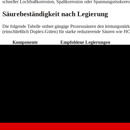
schneller Lochfraßkorrosion, Spaltkorrosion oder Spannungsrisskorro
Säurebeständigkeit nach Legierung
Die folgende Tabelle ordnet gängige Prozesssäuren den leistungsstär
(einschließlich Duplex-Güten) für starke reduzierende Säuren wie HCl
Komponente
Empfohlene Legierungen
Salzsäure (HCl)
Hastelloy C-276, Hastelloy B-3
C-2
Schwefelsäure (H₂SO₄)
Hastelloy C-276, C-22, Inconel 625
Inc
Salpetersäure (HNO₃)
Incoloy 825, Hastelloy C-22, Ti Grade 2
Oxi
Flusssäure (HF)
Monel 400
Wid
Phosphorsäure
Hastelloy C-276, Hastelloy B-3
B-3
Gemischte Säuren
Hastelloy C-22
Bre
Temperaturgrenzen nach Säure und Legie
Alle Daten zur Säurebeständigkeit von Legierungen sind temperatura
Lösungen Iso-Korrosionsdiagramme konsultieren). H2SO4 mit Inconel
Konsultieren Sie stets die spezifischen Iso-Korrosionsdiagramme fü
Verwandte Werkstoffe