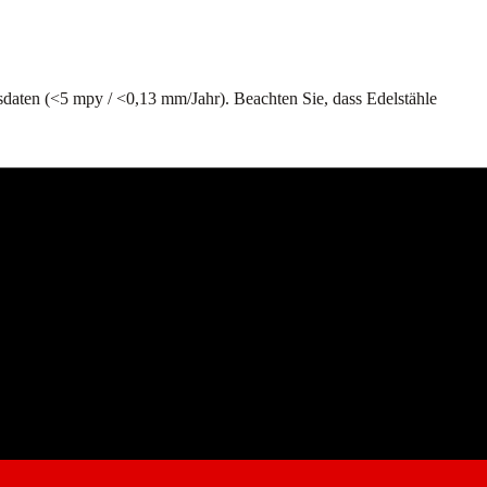
sdaten (<5 mpy / <0,13 mm/Jahr). Beachten Sie, dass Edelstähle
HT Edelstahl oder Titan
T geeignet
nten Konzentrationen bis zum Siedepunkt wirksam (für konzentrierte
mit Monel 400 widersteht allen Konzentrationen bis 150°C.