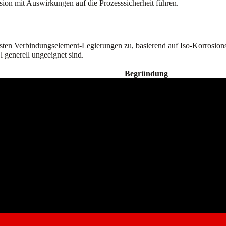
sion mit Auswirkungen auf die Prozesssicherheit führen.
ksten Verbindungselement-Legierungen zu, basierend auf Iso-Korrosion
 generell ungeeignet sind.
Begründung
76 widersteht allen Konzentrationen bei moderaten Temperaturen; NIC
onel 625: <5 mpy bis 80 % Konzentration bei 38°C
dierende Säure — Legierungen mit hohem Cr-Gehalt überzeugen
ersteht allen HF-Konzentrationen bis 150°C; Hastelloy/Inconel NICH
 speziell für Phosphorsäure entwickelt
iteste Beständigkeit über oxidierende + reduzierende Säuren
rung
bhängig. Wichtige Grenzwerte: HCl mit Hastelloy C-276 ist bei verdün
 625 ist auf 38°C (100°F) bei Konzentrationen bis 80 % begrenzt. HF 
r Ihre genauen Konzentrations- und Temperaturbedingungen.