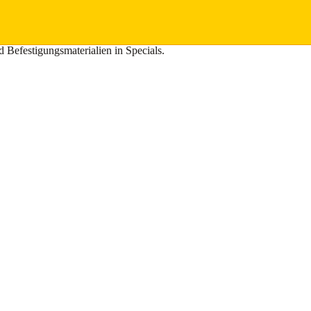
 von Sonderlegierungs-Verbindungselementen für kritische Anwendunge
nd Befestigungsmaterialien in Specials.