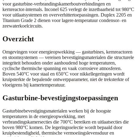
voor gasturbine-verbrandingskamerboutverbindingen en
kernreactor-internals. Inconel 625 verlegt de inzetbaarheid tot 980°C
voor uitlaatsystemen en oververhittertoepassingen. Duplex 2205 en
Titanium Grade 2 dienen voor lagere-temperatuur condensor- en
zeewaterkoelcircuits.
Overzicht
Omgevingen voor energieopwekking — gasturbines, kernreactoren
en stoomsystemen — vereisen bevestigingsmaterialen die structurele
integriteit behouden onder aanhoudend hoge temperaturen,
cyclische thermische spanning en vaak corrosieve atmosferen.
Boven 540°C voor staal en 650°C voor nikkellegeringen wordt
kruipsterkte de bepalende ontwerpparameter, niet de treksterkte of
vloeigrens bij kamertemperatuur.
Gasturbine-bevestigingstoepassingen
Gasturbinebevestigingsmaterialen werken bij de hoogste
temperaturen in de energieopwekking, met
verbrandingskamersecties die 700°C bereiken en uitlaatsecties die
boven 980°C komen. De legeringsselectie wordt bepaald door
kruipbestendigheid, thermische vermoeiingslevensduur en