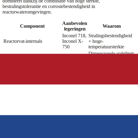
domineert dankzij de combinatie van hoge sterkte,
bestralingstolerantie en corrosiebestendigheid in
reactorwateromgevingen.
Aanbevolen
Component
Waarom
legeringen
Inconel 718,
Stralingsbestendigheid
Reactorvat-internals
Inconel X-
+ hoge-
750
temperatuursterkte
Dimensionele stabiliteit
Regelstaafmechanismen
Inconel 718
onder bestraling
Corrosiebestendigheid
Inconel 625,
Stoomgeneratorbevestigingen
in primaire
Alloy 690
waterchemie
Langdurige
Containmentvat-
Inconel 718
kruipbestendigheid +
boutverbinding
corrosiebestendigheid
Stoomsysteem-bevestigingstoepassingen
Stoomsysteembevestigingsmaterialen bestrijken een breed
temperatuurbereik van omgevingstemperatuur (condensorcircuits)
tot 760°C (oververhittersecties). De legeringsselectie hangt af van de