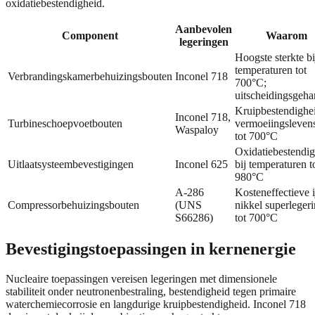
oxidatiebestendigheid.
Aanbevolen
Component
Waarom
legeringen
Hoogste sterkte bi
temperaturen tot
Verbrandingskamerbehuizingsbouten
Inconel 718
700°C;
uitscheidingsgeha
Kruipbestendighe
Inconel 718,
Turbineschoepvoetbouten
vermoeiingsleven
Waspaloy
tot 700°C
Oxidatiebestendi
Uitlaatsysteembevestigingen
Inconel 625
bij temperaturen t
980°C
A-286
Kosteneffectieve i
Compressorbehuizingsbouten
(UNS
nikkel superleger
S66286)
tot 700°C
Bevestigingstoepassingen in kernenergie
Nucleaire toepassingen vereisen legeringen met dimensionele
stabiliteit onder neutronenbestraling, bestendigheid tegen primaire
waterchemiecorrosie en langdurige kruipbestendigheid. Inconel 718