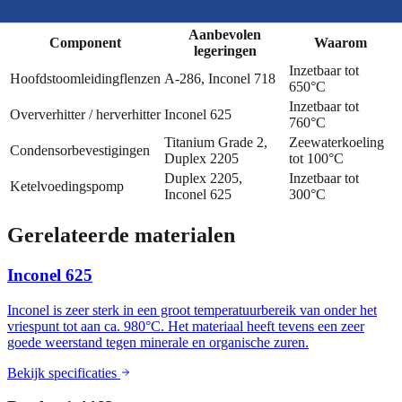
temperatuur, stoomchemie en of het circuit zeewaterkoeling omvat.
Aanbevolen
Component
Waarom
legeringen
Inzetbaar tot
Hoofdstoomleidingflenzen
A-286, Inconel 718
650°C
Inzetbaar tot
Oververhitter / herverhitter
Inconel 625
760°C
Titanium Grade 2,
Zeewaterkoeling
Condensorbevestigingen
Duplex 2205
tot 100°C
Duplex 2205,
Inzetbaar tot
Ketelvoedingspomp
Inconel 625
300°C
Gerelateerde materialen
Inconel 625
Inconel is zeer sterk in een groot temperatuurbereik van onder het
vriespunt tot aan ca. 980°C. Het materiaal heeft tevens een zeer
goede weerstand tegen minerale en organische zuren.
Bekijk specificaties